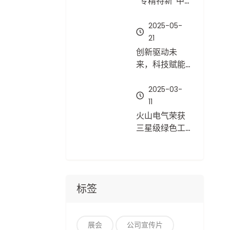
“专精特新”中小
企业认定
2025-05-
21
创新驱动未
来，科技赋能
养殖——火山电
气亮相2025中
2025-03-
国畜牧业博览
11
会
火山电气荣获
三星级绿色工
厂，树立绿色
发展新标杆
标签
展会
公司宣传片